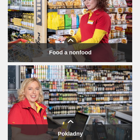
Neustále kontrolujeme, zda se v úseku nenachází prošlé
zboží – to je pro nás klíčové. Zboží doplňujeme
a rovnáme.
Food a nonfood
to je koloniál, drogerie, cukrovinky, nápoje a další.
Tento druh zboží má větší trvanlivost, regály udržujeme
doplněné a srovnané.
Pokladny