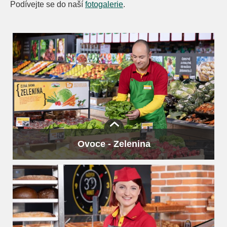
Podívejte se do naší
fotogalerie
.
Ovoce - Zelenina
Tento úsek je většinou to první, co zákazník vidí. První
dojem je důležitý. Proto ovoce se zeleninou pečlivě
doplňujeme, dbáme na jeho čerstvost a kvalitu.