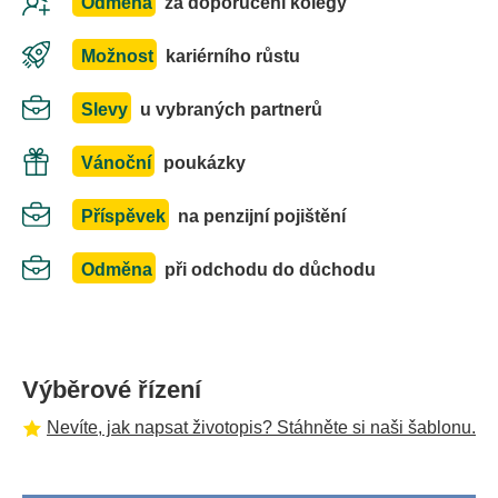
Odměna
za doporučení kolegy
Možnost
kariérního růstu
Slevy
u vybraných partnerů
Vánoční
poukázky
Příspěvek
na penzijní pojištění
Odměna
při odchodu do důchodu
Výběrové řízení
Nevíte, jak napsat životopis? Stáhněte si naši šablonu.