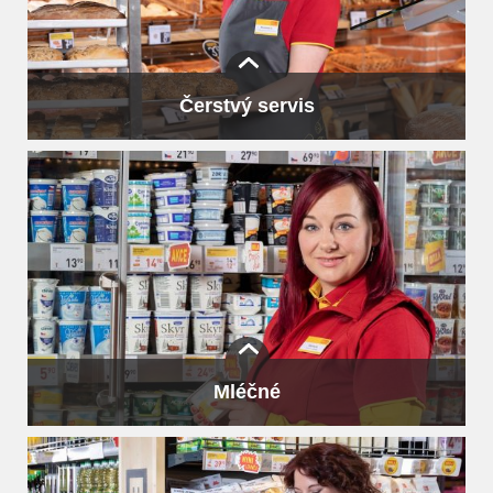
Čerstvý servis
to je servis pečiva, sýrů, lahůdek, masa a ovocného baru.
Aby bylo vše čerstvé a doplněné, na tom si zakládáme.
Pod naší značkou Vocílka prodáváme pouze české
maso. Na to jsme pyšní.
Mléčné