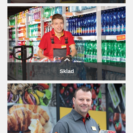
Příjemný zaměstnanec na pokladně je často důvodem,
proč se zákazník rád vrátí. A to je rozhodně náš cíl 🙂
Sklad
Na každé prodejně vypadá sklad trochu jinak. Všude je
ale jeho pánem skladník, který přijímá zboží pomocí PDT
pistole, a často pomáhá zaměstnancům z ostatních
úseků dopravit palety se zbožím na správné místo.
Na většině prodejen má navíc na starosti doplňování
úseku nápojů. Z tohoto důvodu je práce vhodná spíše pro