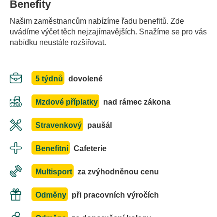
šatnu a toalety. Naše nové nebo zrekonstruované
Benefity
prodejny odpovídají stylu na fotkách.
Našim zaměstnancům nabízíme řadu benefitů. Zde
uvádíme výčet těch nejzajímavějších. Snažíme se pro vás
nabídku neustále rozšiřovat.
5 týdnů
dovolené
Mzdové příplatky
nad rámec zákona
Stravenkový
paušál
Benefitní
Cafeterie
Multisport
za zvýhodněnou cenu
Odměny
při pracovních výročích