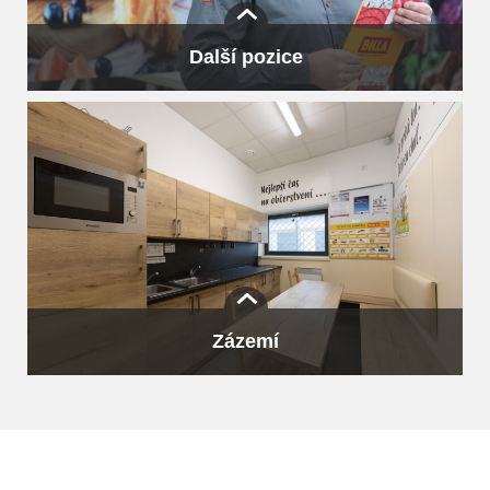
muže – přesto ale máme i ženy skladnice.
Další pozice
Hladký chod prodejen je zajištěn díky
vedoucím
prodejen,
jejich
zástupcům
a vedoucím směn.
Zázemí
Zázemí pro zaměstnance se liší prodejna od prodejny.
V zásadě ale mají zaměstnanci k dispozici kuchyňku,