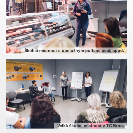
Školicí místnost s obslužným pultem, pecí, apod.
Velká školicí místnost v TC Brno.