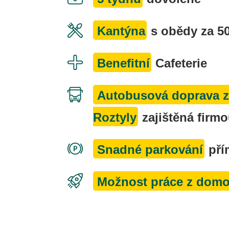
Kantýna
s obědy za 5
Benefitní
Cafeterie
Autobusová doprava z
Roztyly
zajištěná firm
Snadné parkování
pří
Možnost práce z dom