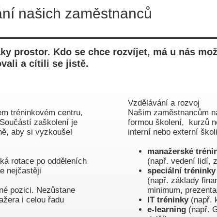
ání našich zaměstnanců
aky prostor. Kdo se chce rozvíjet, má u nás mo
li a cítili se jistě.
Vzdělávání a rozvoj
em tréninkovém centru,
Našim zaměstnancům nab
 Součástí zaškolení je
formou školení, kurzů 
ně, aby si vyzkoušel
interní nebo externí škol
manažerské tréni
tká rotace po odděleních
(např. vedení lidí
e nejčastěji
speciální tréninky
(např. základy fin
né pozici. Nezůstane
minimum, prezenta
žera i celou řadu
IT tréninky
(např.
e-learning
(např. 