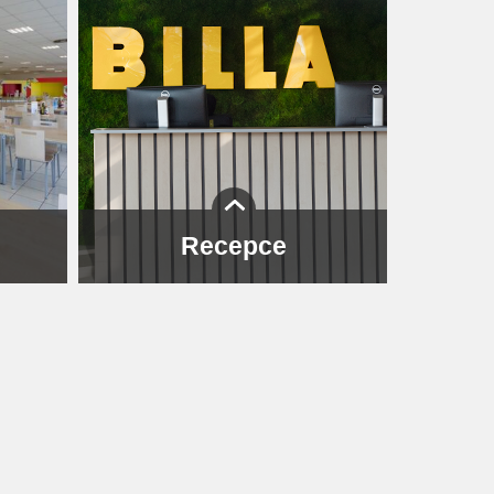
Recepce
 hlavní
Naši recepci snadno najdete hned
 najdete
u vstupu. Přijdete-li o něco dřív, můžete
lnění
si dát kávu nebo si jen v klidu sednout
lastním
a počkat. Těšíme se na setkání.