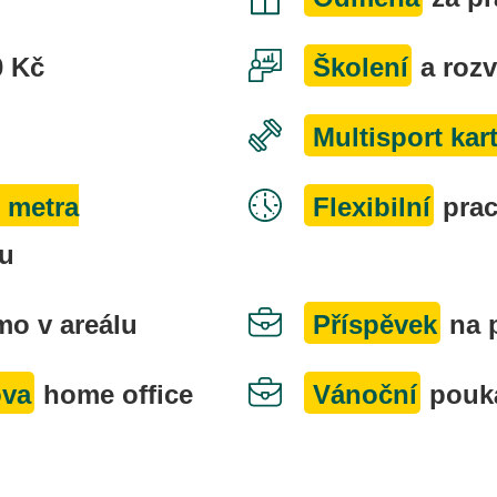
0 Kč
Školení
a rozv
Multisport kar
 metra
Flexibilní
pra
ou
mo v areálu
Příspěvek
na 
ova
home office
Vánoční
pouk