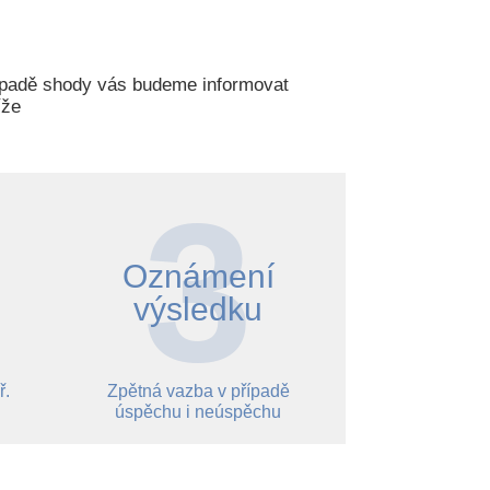
případě shody vás budeme informovat
íže
Oznámení
výsledku
ř.
Zpětná vazba v případě
úspěchu i neúspěchu