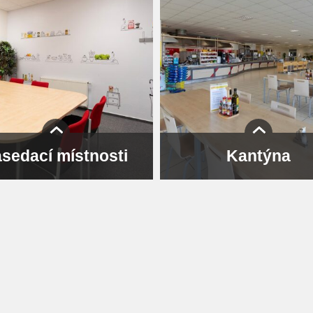
sedací místnosti
Kantýna
asedací místnosti jsou vždy po
Naše kantýna denně nabízí tři
 ať už jde o schůzky, výběrová
jídla a polévku. Kromě oběda tu
ení nebo společné videocally.
i svačiny a drobnosti na dop
energie. Vaříme si poctivě, s v
kuchařem.