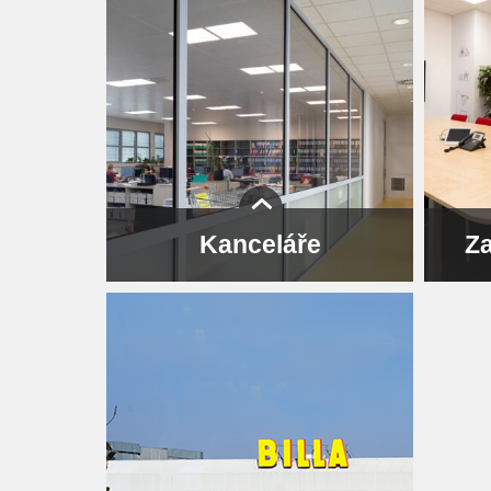
Kanceláře
Za
Naše open-space kanceláře jsou
Naše z
rozdělené po odděleních. Vytváříme
ruce –
v nich prostředí, které je funkční
říz
i příjemné – protože na detailech záleží