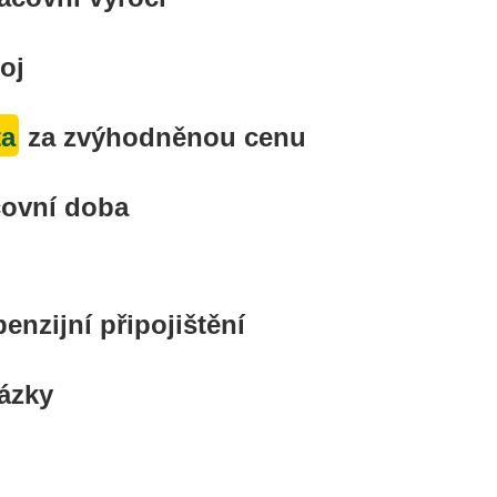
oj
ta
za zvýhodněnou cenu
covní doba
penzijní připojištění
ázky