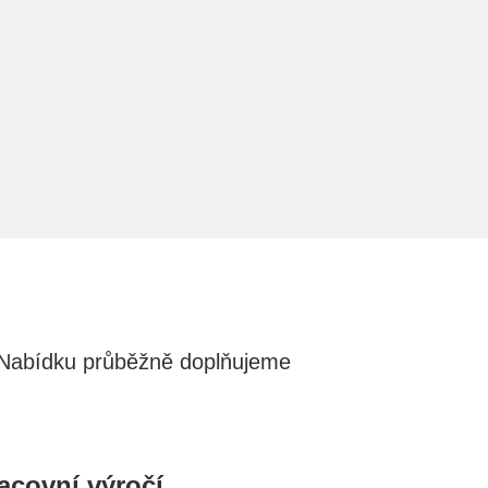
h. Nabídku průběžně doplňujeme
acovní výročí