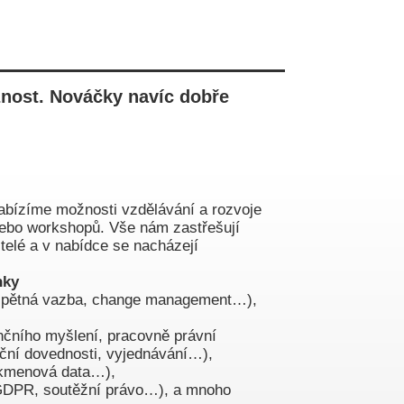
žnost. Nováčky navíc dobře
ízíme možnosti vzdělávání a rozvoje
nebo workshopů. Vše nám zastřešují
itelé a v nabídce se nacházejí
nky
, zpětná vazba, change management…),
ančního myšlení, pracovně právní
ční dovednosti, vyjednávání…),
 kmenová data…),
GDPR, soutěžní právo…), a mnoho