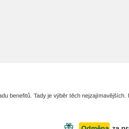
řadu benefitů. Tady je výběr těch nejzajímavějšíc
Odměna
za pr